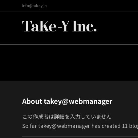
Skip
info@takey.jp
to
content
About
takey@webmanager
この作成者は詳細を入力していません
So far takey@webmanager has created 11 blog