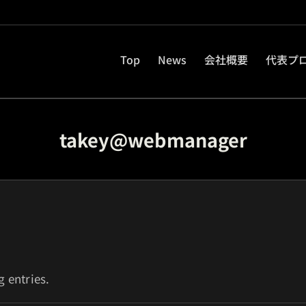
Top
News
会社概要
代表プ
takey@webmanager
 entries.