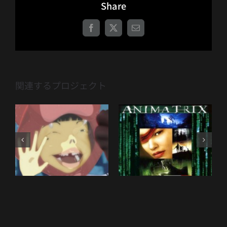
Share
Facebook
X
電
子
メ
ー
ル
関連するプロジェクト
TEKKON
The Animatrix
KINKREET
BLACK & WHITE